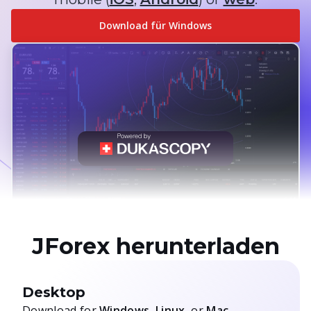
Download für
Windows
JForex herunterladen
Desktop
Download for
Windows
,
Linux
, or
Mac
.