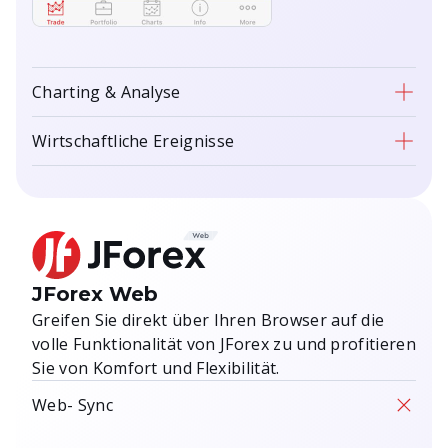
Charting & Analyse
Wirtschaftliche Ereignisse
Erweiterte Charting-Tools
Zugriff auf über 100 integrierte
Echtzeit-
Indikatoren und fortschrittliche
Analysetools.
Benachrichtigungen und
Warnmeldungen zu
JForex Web
wirtschaftlichen
Greifen Sie direkt über Ihren Browser auf die
Ereignissen
volle Funktionalität von JForex zu und profitieren
Erhalten Sie sofortige
Sie von Komfort und Flexibilität.
Benachrichtigungen über
Marktbewegungen und
Web- Sync
wirtschaftliche Ereignisse.