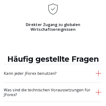
Direkter Zugang zu globalen
Wirtschaftsereignissen
Häufig gestellte Fragen
Kann jeder JForex benutzen?
Was sind die technischen Voraussetzungen für
Ja, JForex ist für Trader aller Niveaus gedacht, vom
JForex?
Anfänger bis zum Profi. Potenzielle Nutzer sollten
jedoch die mit dem Handel verbundenen Risiken