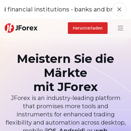
ancial institutions - banks and brokers. The J
Herunterladen
Meistern Sie die
Märkte
mit JForex
JForex is an industry-leading platform
that promises more tools and
instruments for enhanced trading
flexibility and automation across desktop,
mobile (
iOS
,
Android
) or
web
.