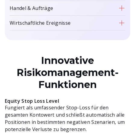
Handel & Aufträge
Volle
Wirtschaftliche Ereignisse
Handelsfunktionalität
Handel & Aufträge
Nutzen Sie fortschrittliche Charting-
Verwalten Sie Ihre Geschäfte und
Tools und Echtzeitzugriff auf Daten.
Wirtschaftliche Ereignisse
erhalten Sie Daten und
Benachrichtigungen in Echtzeit.
Integrierter Wirtschaftskalender, um
Innovative
den Überblick über wichtige
Finanzereignisse zu behalten.
Risikomanagement-
Funktionen
Equity Stop Loss Level
Fungiert als umfassender Stop-Loss für den
gesamten Kontowert und schließt automatisch alle
Positionen in bestimmten negativen Szenarien, um
potenzielle Verluste zu begrenzen.